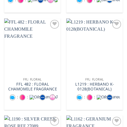
:
:
:
:
:
:
:
Add to
Add to
wishlist
wishlist
FFL: FLORAL
FFL: FLORAL
FFL 482 : FLORAL
L1219 : HERBANO K-
CHAMOMILE FRAGRANCE
0128(BOTANICAL)
:
:
:
:
:
:
: