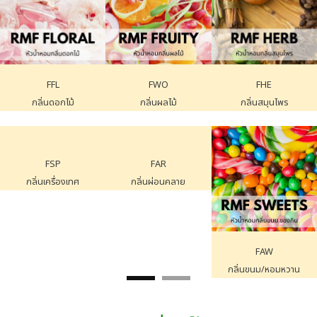
FME
FWO
FMI
กลิ่นแบรนด์ผู้ชาย
กลิ่นแบรนด์ผู้หญิง
กลิ่นผสมใหม่
FAI
FES
กลิ่นปรับอากาศ
น้ำมันหอมระเหย
FFA
กลิ่นมีชื่อเสียง