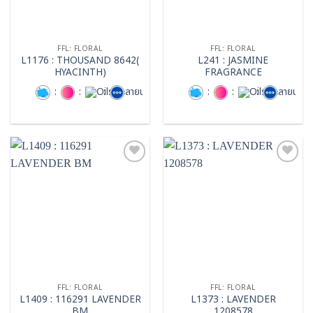
FFL: FLORAL
FFL: FLORAL
L1176 : THOUSAND 8642(
L241 : JASMINE
HYACINTH)
FRAGRANCE
:
:
:
:
:
:
Add to
Add to
wishlist
wishlist
FFL: FLORAL
FFL: FLORAL
L1409 : 116291 LAVENDER
L1373 : LAVENDER
BM
1208578