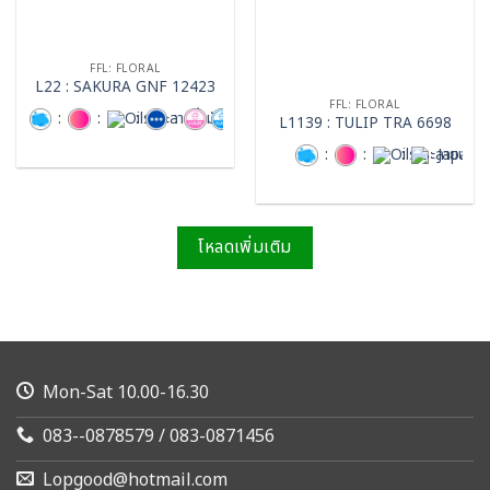
FFL: FLORAL
L22 : SAKURA GNF 12423
FFL: FLORAL
:
:
:
:
L1139 : TULIP TRA 6698
:
:
:
โหลดเพิ่มเติม
Mon-Sat 10.00-16.30
083--0878579 / 083-0871456
Lopgood@hotmail.com