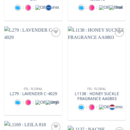
:
:
:
:
:
:
Add to
Add to
wishlist
wishlist
FFL: FLORAL
FFL: FLORAL
L1138 : HONEY SUCKLE
L279 : LAVENDER C-4029
FRAGRANCE AA0803
:
:
:
:
:
: