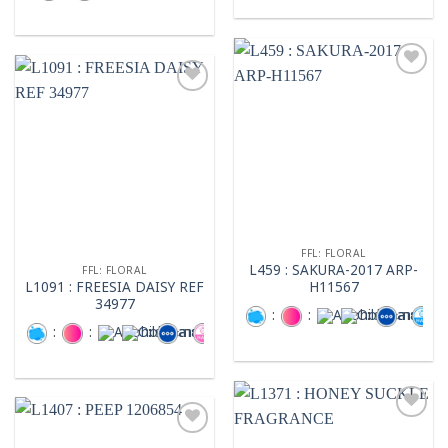
Add to
wishlist
Add to
wishlist
FFL: FLORAL
L459 : SAKURA-2017 ARP-
FFL: FLORAL
L1091 : FREESIA DAISY REF
H11567
34977
:
:
:
:
:
:
:
:
Add to
wishlist
Add to