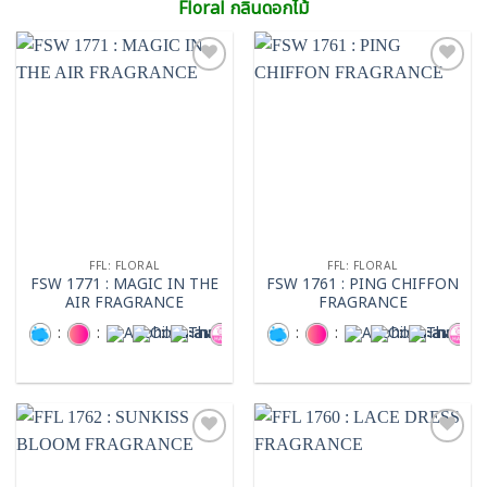
Floral กลิ่นดอกไม้
Add to
Add to
wishlist
wishlist
FFL: FLORAL
FFL: FLORAL
FSW 1771 : MAGIC IN THE
FSW 1761 : PING CHIFFON
AIR FRAGRANCE
FRAGRANCE
:
:
:
:
:
:
:
:
Add to
Add to
wishlist
wishlist