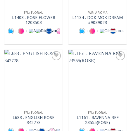
FFL: FLORAL
FAR: AROMA
L1408 : ROSE FLOWER
L1134 : DOK MOK DREAM
1208503
#9039023
:
:
:
:
:
:
:
Add to
Add to
wishlist
wishlist
FFL: FLORAL
FFL: FLORAL
L683 : ENGLISH ROSE
L1161 : RAVENNA REF
342778
23555(ROSE)