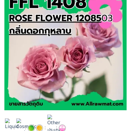
Add to
wishlist
:
:
:
: