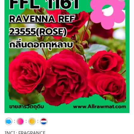
Add to
wishlist
:
:
:
INCI : FRAGRANCE