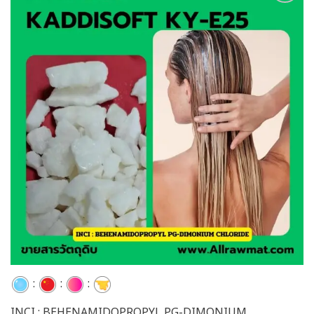
Add to
wishlist
:
:
:
INCI : BEHENAMIDOPROPYL PG-DIMONIUM