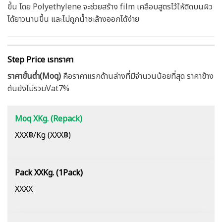
ขึ้น โดย Polyethylene จะช่วยสร้าง film เคลือบสูตรไว้ให้ติดบนผิว
ได้ยาวนานขึ้น และไม่ถูกน้ำชะล้างออกได้ง่าย
Step Price เรทราคา
ราคาขั้นต่ำ(Moq)
คือราคาแรกด้านล่างที่มีจำนวนน้อยที่สุด ราคาข้าง
ต้นยังไม่รวมVat7%
Moq XKg. (Repack)
XXX฿/Kg (XXX฿)
Pack XXKg. (1Pack)
XXXX