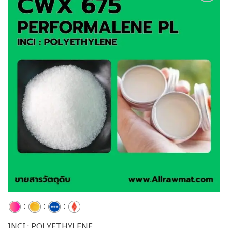
Add to
wishlist
:
:
:
INCI : POLYETHYLENE