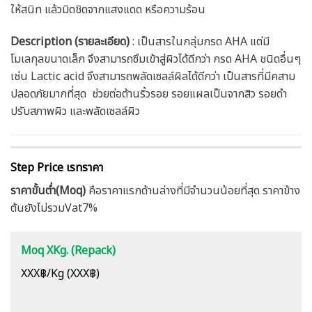
ให้สนิท แล้วมิดชิดจากแสงแดด หรือความร้อน
Description (รายละเอียด)
: เป็นสารในกลุ่มกรด AHA แต่มี
โมเลกุลขนาดเล็ก จึงสามารถซึมเข้าสู่ผิวได้ดีกว่า กรด AHA ชนิดอื่นๆ
เช่น Lactic acid จึงสามารถพลัดเซลล์ผิลได้ดีกว่า เป็นสารที่มีคสาม
ปลอดภัยมากที่สุด ช่วยต่อต้านริ้วรอย รอยแผลเป็นจากสิว รอยดำ
ปรับสภาพผิว และพลัดเซลล์ผิว
Step Price เรทราคา
ราคาขั้นต่ำ(Moq)
คือราคาแรกด้านล่างที่มีจำนวนน้อยที่สุด ราคาข้าง
ต้นยังไม่รวมVat7%
Moq XKg. (Repack)
XXX฿/Kg (XXX฿)