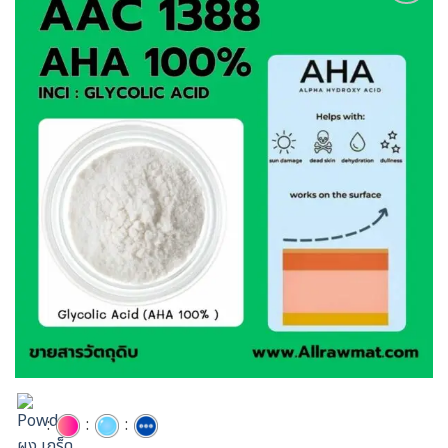
Add to
wishlist
:
:
: