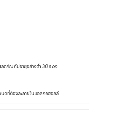
ภัณฑ์มีอายุอย่างต่ำ 3ปี ระวัง
ชนิดที่ต้องละลายในแอลกอฮอลล์