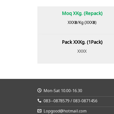
Moq XKg. (Repack)
XXX฿/Kg (XXX฿)
Pack XXKg. (1Pack)
XXXX
Mon-Sat 10.00-16.30
083--0878579 / 083-0871456
Lopgood@hotmail.com