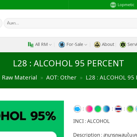
Lopmetic
ค้นหา:
All RM
For-Sale
About
Serv
L28 : ALCOHOL 95 PERCENT
»
Raw Material
»
AOT: Other
»
L28 : ALCOHOL 95
:
:
:
INCI : ALCOHOL
Add to
wishlist
Description : สามารถผสมในเครื