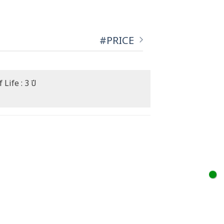
#PRICE
 Life : 3 ปี