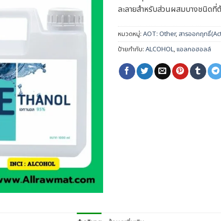
ละลายสำหรับส่วนผสมบางชนิดที่
หมวดหมู่:
AOT: Other
,
สารออกฤทธิ์(Ac
ป้ายกำกับ:
ALCOHOL
,
แอลกอฮอลล์