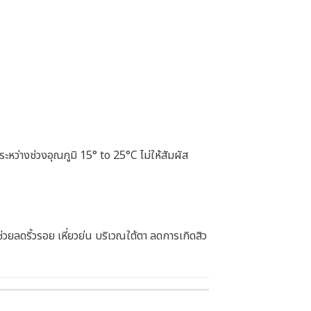
หว่างช่วงอุณภูมิ 15° to 25°C ไม่ให้สัมผัส
วยลดริ้วรอย เหี่ยวย่น บริเวณใต้ตา ลดการเกิดสิว