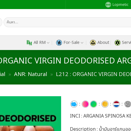
Lopmetic
ค้นหา:
All RM
For-Sale
About
Serv
 ORGANIC VIRGIN DEODORISED AR
al
»
ANR: Natural
»
L212 : ORGANIC VIRGIN DE
:
:
:
:
INCI : ARGANIA SPINOSA K
Add to
wishlist
Description : น้ำมันอาร์แกนออย