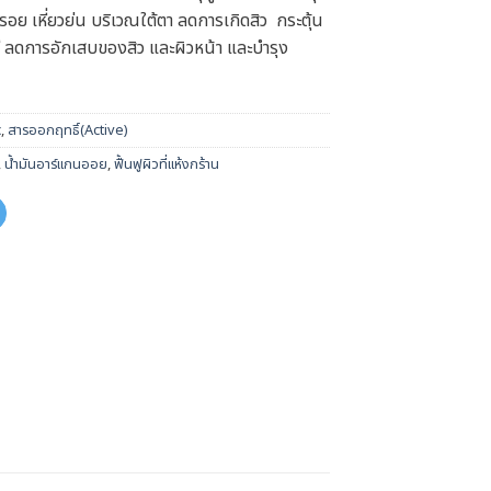
้วรอย เหี่ยวย่น บริเวณใต้ตา ลดการเกิดสิว กระตุ้น
ดี ลดการอักเสบของสิว และผิวหน้า และบำรุง
c
,
สารออกฤทธิ์(Active)
,
น้ำมันอาร์แกนออย
,
ฟื้นฟูผิวที่แห้งกร้าน