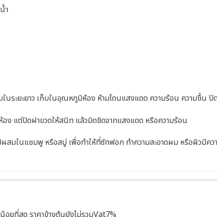
น้ำ
บในระยะยาว เก็บในอุณหภูมิห้อง ห้ามโดนแสงแดด ความร้อน ความชื้น ปิดฝ
้อง แต่ปิดฝาขวดให้สนิท แล้วมิดชิดจากแสงแดด หรือความร้อน
ผสมในแชมพู หรือสบู่ เพื่อทำให้ที่ซักฟอก ทำความสะอาดผม หรือผิวมีคว
น้อยที่สุด ราคาข้างต้นยังไม่รวมVat7%