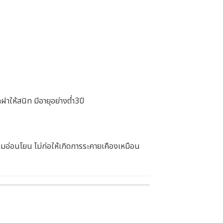
าให้สนิท มีอายุอย่างต่ำ3ปี
ามอ่อนโยน ไม่ก่อให้เกิดการระคายเคืองเหมือน