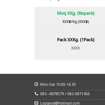
Moq XKg. (Repack)
XXX฿/Kg (XXX฿)
Pack XXKg. (1Pack)
XXXX
Mon-Sat 10.00-16.30
083--0878579 / 083-0871456
Lopgood@hotmail.com