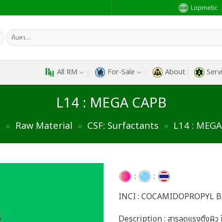
Lopmetic
ค้นหา:
All RM
For-Sale
About
Serv
L14 : MEGA CAPB
e
»
Raw Material
»
CSF: Surfactants
»
L14 : MEG
:
:
INCI : COCAMIDOPROPYL B
Add to
wishlist
Description : สารลดแรงตึงผิว ใช