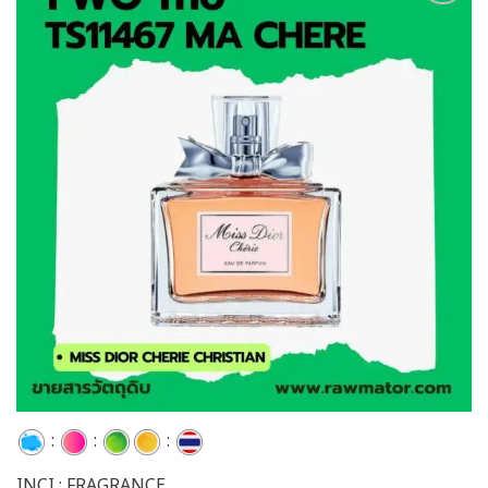
Add to
wishlist
:
:
:
INCI : FRAGRANCE