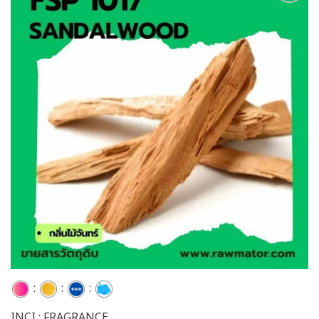
Add to
wishlist
:
:
:
INCI : FRAGRANCE