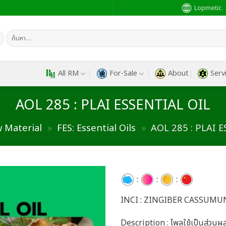
Lopmetic
ค้นหา:
All RM
For-Sale
About
Serv
AOL 285 : PLAI ESSENTIAL OIL
 Material
»
FES: Essential Oils
»
AOL 285 : PLAI 
:
:
:
INCI : ZINGIBER CASSUMU
Add to
wishlist
Description : ไพลใช้เป็นส่วนผส