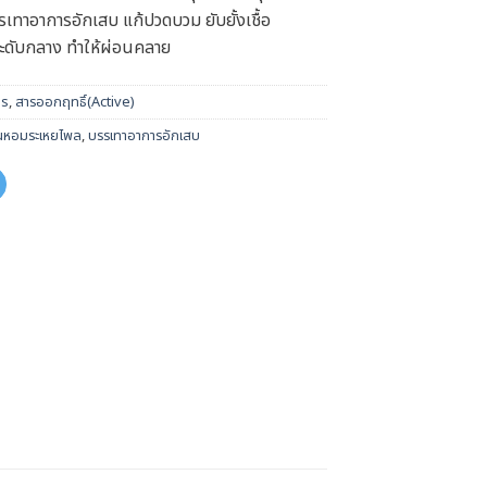
ทาอาการอักเสบ แก้ปวดบวม ยับยั้งเชื้อ
มระดับกลาง ทำให้ผ่อนคลาย
ls
,
สารออกฤทธิ์(Active)
ันหอมระเหยไพล
,
บรรเทาอาการอักเสบ