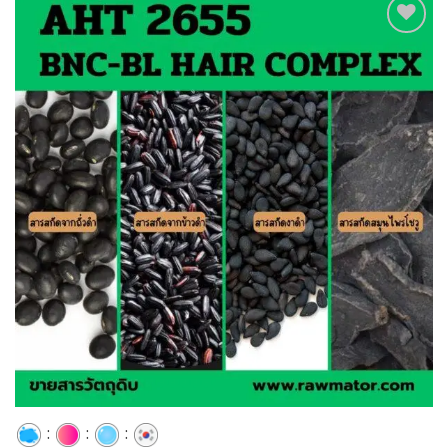
Add to
wishlist
:
:
: