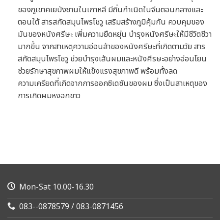
ของภูเขาคเยบังซานในเกาหลี มีถิ่นกำเนิดในจีนตอนกลางและ
ตอนใต้ สารสกัดสมุนไพรโชวู เสริมสร้างภูมิคุ้มกัน ควบคุมของ
มันของหนังศรีษะ เพิ่มความยืดหยุ่น บำรุงหนังศรีษะให้มีชีวิตชีวา
มากขึ้น จากสาเหตุความอ่อนล้าของหนังศรีษะที่เกิดตามวัย สาร
สกัดสมุนไพรโชวู ช่วยบำรุงเส้นผมและหนังศีรษะอย่างอ่อนโยน
ช่วยรักษาสุขภาพผมให้แข็งแรงสุขภาพดี พร้อมทั้งลด
ความเครียดที่เกิดจากการออกซิเดชันของผม ซึ่งเป็นสาเหตุของ
การเกิดผมหงอกขาว
Mon-Sat 10.00-16.30
083--0878579 / 083-0871456