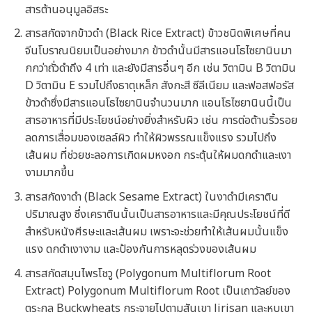
สารต้านอนุมูลอิสระ
สารสกัดจากข้าวดำ (Black Rice Extract) ข้าวชนิดพิเศษที่คน
จีนโบราณนิยมเป็นอย่างมาก ข้าวดำนั้นมีสารแอนโธไซยานินมา
กกว่าถั่วดำถึง 4 เท่า และยังมีสารอื่นๆ อีก เช่น วิตามิน B วิตามิน
D วิตามิน E รวมไปถึงธาตุเหล็ก สังกะสี ซีลีเนียม และฟอสฟอรัส
ข้าวดำซึ่งมีสารแอนโธไซยานินจำนวนมาก แอนโธไซยานินนี้เป็น
สารอาหารที่มีประโยชน์อย่างยิ่งสำหรับผิว เช่น การต่อต้านริ้วรอย
ลดการเสื่อมของเซลล์ผิว ทำให้ผิวพรรณแข็งแรง รวมไปถึง
เส้นผม ที่ช่วยชะลอการเกิดผมหงอก กระตุ้นให้ผมดกดำและเงา
งามมากขึ้น
สารสกัดงาดำ (Black Sesame Extract) ในงาดำมีเคราติน
ปริมาณสูง ซึ่งเคราตินนั้นเป็นสารอาหารและมีคุณประโยชน์ที่ดี
สำหรับหนังศีรษะและเส้นผม เพราะจะช่วยทำให้เส้นผมนั้นแข็ง
แรง ดกดำเงางาม และป้องกันการหลุดร่วงของเส้นผม
สารสกัดสมุนไพรโชวู (Polygonum Multiflorum Root
Extract) Polygonum Multiflorum Root เป็นเถาวัลย์ของ
ตระกูล Buckwheats กระจายไปตามสันเขา Jirisan และหุบเขา