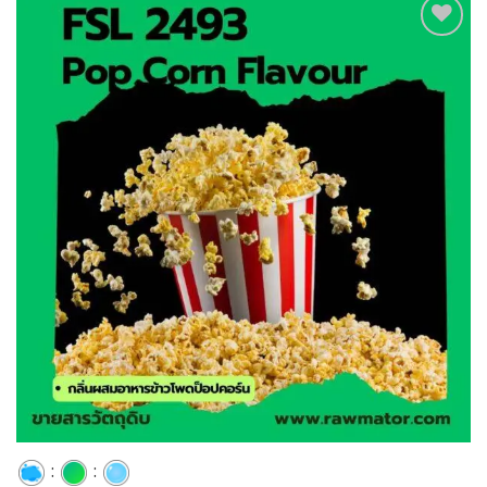
Add to
wishlist
:
: