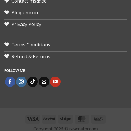
Contact การติดต่อ
Blog บทความ
Privacy Policy
Terms Conditions
Refund & Returns
FOLLOW ME
Visa
PayPal
Stripe
MasterCard
Cash
On
Copyright 2026 ©
rawmator.com