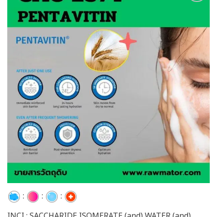
Add to
wishlist
:
:
:
INCI : SACCHARIDE ISOMERATE (and) WATER (and)