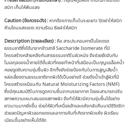
Preservation (การเก็บรักษา) :
ที่อุณหภูมิห้อง เก็บในภาชนะปิด
สนิท เก็บให้พ้นแสง
Caution
(ข้อควรระวัง) :
หากต้องการเก็บในระยะยาว ปิดฝาให้สนิท
ห้ามโดนแสงแดด ความร้อน ซีลฝาให้สนิท
Description (รายละเอียด)
:
คือ สารประกอบคาร์โบไฮเดรต
ธรรมชาติซึ่งได้มาจากข้าวสาลี Saccharide Isomerate ที่มี
โครงสร้างคล้ายคลึงกับสารธรรมชาติในผิวหนัง จึงช่วยยึดจับกับ
โมเลกุลของน้ำภายใต้ชั้นผิวที่คอยทำหน้าที่เสมือนเป็นกุญแจล็อคน้ำ
คอยดูดซับความชุ่มชื้นผิว อีกทั้งยังช่วยป้องกันในการสูญเสียน้ำ
หล่อเลี้ยงตามธรรมชาติจากผิวได้เป็นอย่างดี ช่วยดึงน้ำเข้าสู่ผิวที่มี
โครงสร้างเหมือนกับ Natural Moisturizing Factors (NMF)
ซึ่งมีคุณสมบัติในการดูดความชื้นจากบรรยากาศ โดยจะสามารถปรับ
สภาพความเหมาะสมของสภาพผิว จึงทำให้ผิวมีความชุ่มชื้นได้อย่าง
ยาวนานมากยิ่งขึ้น ช่วยให้ผิวที่เหนื่อยล้าและแห้งกลับคืนมามีชีวิตชีวา
ช่วยลดปัญหาผิวลอกแดงและอาการคันที่เกิดจากผิวแห้ง ผิวเรียบ
เนียนขึ้นอย่างเห็นได้ชัด