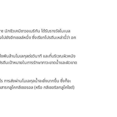
re นักชีวเคมีชาวอเมริกัน ได้รับรางวัลโนเบล
ังอีกเซลล์หนึ่ง ซึ่งเรียกโปรตีนเหล่านี้ว่า อค
งพันล้านโมเลกุลต่อวินาที และที่บริเวณผิวหนัง
ปรตีนเป้าหมายในการรักษาภาวะขาดน้ำและผิวขาด
การส่งผ่านโมเลกุลน้ำจะยิ่งมากขึ้น ซึ่งก็จะ
รนำสารกลูโคกลีเซอรอล (หรือ กลีเซอริลกลูโคไซด์)