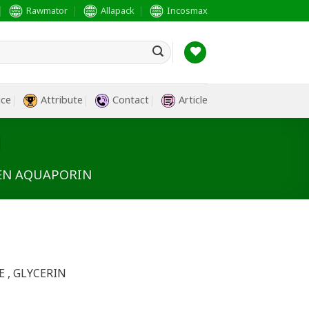
Rawmator
Allapack
Incosmax
ice
Attribute
Contact
Article
N
GEN AQUAPORIN
E , GLYCERIN