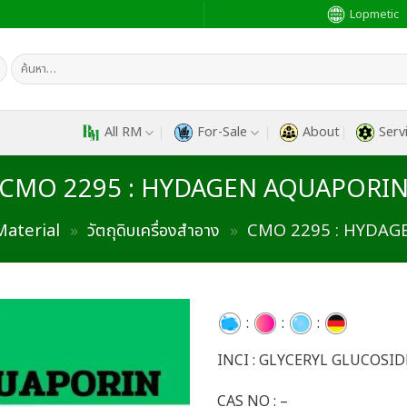
Lopmetic
ค้นหา:
All RM
For-Sale
About
Serv
CMO 2295 : HYDAGEN AQUAPORI
aterial
»
วัตถุดิบเครื่องสำอาง
»
CMO 2295 : HYDA
:
:
:
INCI : GLYCERYL GLUCOSID
Add to
wishlist
CAS NO : –