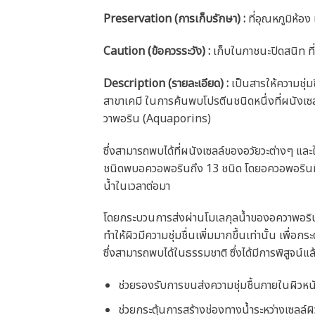
Preservation (การเก็บรักษา) :
ที่อุณหภูมิห้อ
Caution
(ข้อควรระวัง) :
เก็บในภาชนะปิดสนิท ที่
Description (รายละเอียด)
:
เป็นสารให้ความชุ่ม
สาขาเคมี ในการค้นพบโปรตีนชนิดหนึ่งที่ผนังเซลล์
วาพอริน (Aquaporins)
ซึ่งสามารถพบได้ที่ผนังเซลล์ของอวัยวะต่างๆ และ
ชนิดพบอควอพอรินถึง 13 ชนิด โดยอควอพอรินที่
น้ำในเวลาต่อมา
โดยกระบวนการส่งผ่านโมเลกุลน้ำของอควาพอริน สามา
ทำให้ผิวมีความชุ่มชื่นเพิ่มมากขึ้นเท่านั้น เพื่
ซึ่งสามารถพบได้ในธรรมชาติ ซึ่งได้มีการพิสูจน์แ
ช่วยรองรับการขนส่งความชุ่มชื้นภายในผิวหน
ช่วยกระตุ้นการสร้างช่องทางน้ำระหว่างเซลล์ผิ