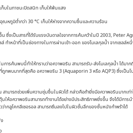
ง เก็บในภาชนะปิดสนิท เก็บให้พ้นแสง
อุณหภูมิต่ำกว่า 30 °C เก็บให้ห่างจากความชื้นและความร้อน
ชื้น ซึ่งเป็นสารที่ได้รับแรงบันดาลใจจากการค้นคว้าในปี 2003, Peter Ag
 ทำหน้าที่เป็นช่องทางในการผ่านเข้า-ออก ของโมเลกุลน้ำ จากเซลล์หนึ่งไปย
ในการค้นพบนี้ทำให้ทราบว่าอควาพอริน สามารถรับ-ส่งโมเลกุลน้ำ ได้มากถึ
ถูกพบมากที่สุดคือ อควาพอริน 3 (Aquaporin 3 หรือ AQP3) ซึ่งเป็นโ
รถช่วยเพิ่มความชุ่มชื้นในผิวได้ กล่าวคือถ้ายิ่งมีอควาพอรินมากเท่าไร 
อกระตุ้นให้อควาพอรินสามารถทำงานได้อย่างมีประสิทธิภาพยิ่งขึ้น จึงได้มีกา
ล้วว่ากลูโคกลีเซอรอล สามารถซึมลงไปในผิวชั้นลึกของชั้นหนังกำพร้าได้
ัง
ว