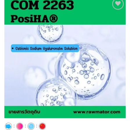
Add to
wishlist
:
:
: