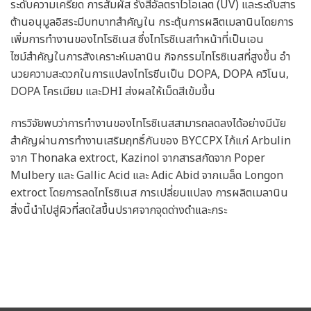
ระดับความเครียด การสัมผัส รังสีอัลตราไวโอเลต (UV) และระดับสาร
ต้านอนุมูลอิสระมีบทบาทสําคัญใน กระตุ้นการผลิตเมลานินโดยการ
เพิ่มการทํางานของไทโรซิเนส ซึ่งไทโรซิเนสทําหน้าที่เป็นเอน
ไซม์สําคัญในการสังเคราะห์เมลานิน กิจกรรมไทโรซิเนสที่สูงขึ้น อํา
นวยความสะดวกในการแปลงไทโรซีนเป็น DOPA, DOPA ควิโนน,
DOPA โครเมียม และDHI ส่งผลให้เม็ดสีเข้มขึ้น
การวิจัยพบว่าการทำงานของไทโรซิเนสสามารถลดลงได้อย่างมีนัย
สําคัญผ่านการทำงานเสริมฤทธิ์กันของ BYCCPX ไก้แก่ Arbulin
จาก Thonaka extroct, Kazinol จากสารสกัดจาก Poper
Mulbery และ Gallic Acid และ Adic Abid จากเมล็ด Longon
extroct โดยการลดไทโรซิเนส การเปลี่ยนแปลง การผลิตเมลานิน
สิ่งนี้นําไปสู่ผิวที่สดใสขึ้นปราศจากจุดด่างดําและกระ