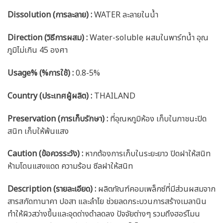
Dissolution (การละลาย) :
WATER ละลายในน้ำ
Direction (วิธีการผสม) :
Water-soluble ผสมในพาร์ทน้ำ อุณ
ภูมิไม่เกิน 45 องศา
Usage% (%การใช้) :
0.8-5%
Country (ประเทศผู้ผลิต) :
THAILAND
Preservation (การเก็บรักษา) :
ที่อุณหภูมิห้อง เก็บในภาชนะปิด
สนิท เก็บให้พ้นแสง
Caution
(ข้อควรระวัง) :
หากต้องการเก็บในระยะยาว ปิดฝาให้สนิท
ห้ามโดนแสงแดด ความร้อน ซีลฝาให้สนิท
Description (รายละเอียด)
:
ผลิตภัณฑ์คอมเพล็กซ์ที่มีส่วนผสมจาก
สารสกัดทานาคา ปอสา และลำไย ช่วยลดกระบวนการสร้างเมลานิน
ทำให้ผิวสว่างขึ้นและจุดด่างดำลดลง ปัจจัยต่างๆ รวมถึงฮอร์โมน