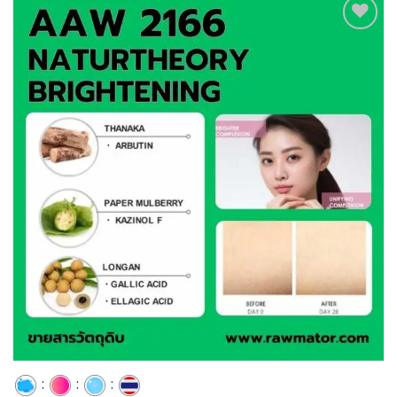
Add to
wishlist
:
:
: