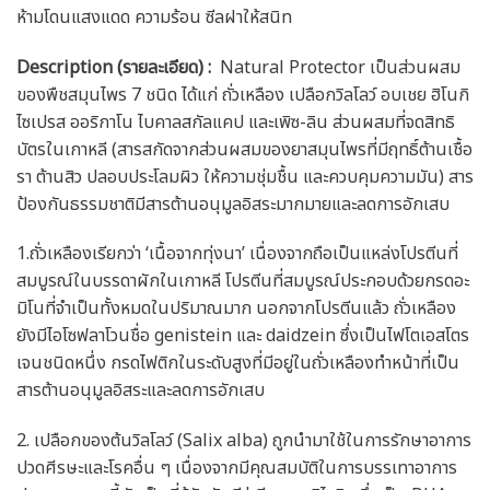
ห้ามโดนแสงแดด ความร้อน ซีลฝาให้สนิท
Description (รายละเอียด)
:
Natural Protector เป็นส่วนผสม
ของพืชสมุนไพร 7 ชนิด ได้แก่ ถั่วเหลือง เปลือกวิลโลว์ อบเชย ฮิโนกิ
ไซเปรส ออริกาโน ไบคาลสกัลแคป และเพิซ-ลิน ส่วนผสมที่จดสิทธิ
บัตรในเกาหลี (สารสกัดจากส่วนผสมของยาสมุนไพรที่มีฤทธิ์ต้านเชื้อ
รา ต้านสิว ปลอบประโลมผิว ให้ความชุ่มชื้น และควบคุมความมัน) สาร
ป้องกันธรรมชาติมีสารต้านอนุมูลอิสระมากมายและลดการอักเสบ
1.ถั่วเหลืองเรียกว่า ‘เนื้อจากทุ่งนา’ เนื่องจากถือเป็นแหล่งโปรตีนที่
สมบูรณ์ในบรรดาผักในเกาหลี โปรตีนที่สมบูรณ์ประกอบด้วยกรดอะ
มิโนที่จําเป็นทั้งหมดในปริมาณมาก นอกจากโปรตีนแล้ว ถั่วเหลือง
ยังมีไอโซฟลาโวนชื่อ genistein และ daidzein ซึ่งเป็นไฟโตเอสโตร
เจนชนิดหนึ่ง กรดไฟติกในระดับสูงที่มีอยู่ในถั่วเหลืองทําหน้าที่เป็น
สารต้านอนุมูลอิสระและลดการอักเสบ
2. เปลือกของต้นวิลโลว์ (Salix alba) ถูกนํามาใช้ในการรักษาอาการ
ปวดศีรษะและโรคอื่น ๆ เนื่องจากมีคุณสมบัติในการบรรเทาอาการ