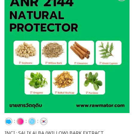
Add to
wishlist
:
:
:
INCI : SALIX ALBA (WILLOW) BARK EXTRACT,