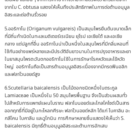
จากใบ C. obtusa แสดงให้เห็นถึงประสิทธิภาพในการต่อต้านอนุมูล
อิสระและต่อต้านริ้วรอย
5.ออริกาโน (Origanum vulgareis) เป็นสมุนไพรยืนต้นขนาดเล็ก
ที่มีถิ่นกําเนิดในทะเลเมดิเตอร์เรเนียน ยุโรป เอเชียใต้ และเอเชีย
กลาง แต่ปลูกที่อื่น ออริกาโนน่าเป็นหนึ่งในสมุนไพรที่มีกลิ่นหอมที่
ใช้กันอย่างแพร่หลายและมีประวัติอันยาวนานในการปรุงอาหารและยา
ในยาสมุนไพรตะวันตกออริกาโนใช้ในการรักษาโรคหวัดและไข้หวัด
ใหญ่ ออริกาโนถือเป็นสารต้านอนุมูลอิสระเนื่องจากมีกรดฟีนอลิก
และฟลาโวนอยด์สูง
6.Scutellaria baicalensis เป็นไม้ดอกชนิดหนึ่งในตระกูล
Lamiaceae เป็นหนึ่งใน 50 สมุนไพรพื้นฐาน จึงเป็นส่วนผสมทั่ว
ไปสําหรับการแพทย์แผนโบราณ ฟลาโบนอยด์และไกลโคไซด์เป็นสาร
ออกฤทธิ์ที่มีอยู่ในกะโหลกศีรษะ ฟลาโวนอยด์หลัก ได้แก่ ไบคาลิน อะ
กลีโคน ไบคาลีน และวูโกนิน การศึกษาหลายชิ้นแสดงให้เห็นว่า S.
baicalensis มีฤทธิ์ต้านอนุมูลอิสระและต้านการอักเสบ