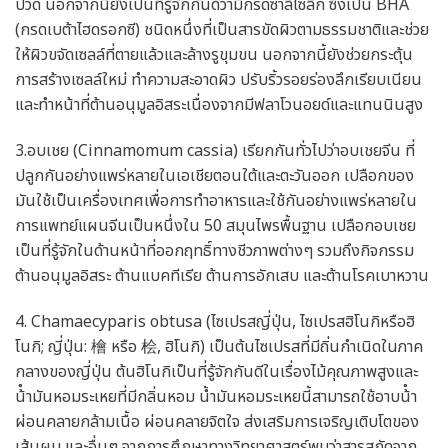
ปวด นอกจากนี้ยังเป็นที่รู้จักกันดีว่ามีกรดซาลิไซลิก ซึ่งเป็น BHA
(กรดเบต้าไฮดรอกซี) ชนิดหนึ่งที่เป็นสารขัดผิวตามธรรมชาติและช่วย
ให้ผิวขจัดเซลล์ที่ตายแล้วและล้างรูขุมขน นอกจากนี้ยังช่วยกระตุ้น
การสร้างเซลล์ใหม่ ทําความสะอาดผิว ปรับริ้วรอยร่องลึกเรียบเนียน
และทําหน้าที่ต้านอนุมูลอิสระเนื่องจากมีฟลาโวนอยด์และแทนนินสูง
3.อบเชย (Cinnamomum cassia) เรียกกันทั่วไปว่าอบเชยจีน ที่
ปลูกกันอย่างแพร่หลายในเอเชียตอนใต้และตะวันออก เปลือกของ
มันใช้เป็นเครื่องเทศเพื่อการทําอาหารและใช้กันอย่างแพร่หลายใน
การแพทย์แผนจีนเป็นหนึ่งใน 50 สมุนไพรพื้นฐาน เปลือกอบเชย
เป็นที่รู้จักในด้านหน้าที่ออกฤทธิ์ทางชีวภาพต่างๆ รวมถึงกิจกรรม
ต้านอนุมูลอิสระ ต้านแบคทีเรีย ต้านการอักเสบ และต้านโรคเบาหวาน
4. Chamaecyparis obtusa (ไซเปรสญี่ปุ่น, ไซเปรสฮิโนกิหรือฮิ
โนกิ; ญี่ปุ่น: 檜 หรือ 桧, ฮิโนกิ) เป็นต้นไซเปรสที่มีถิ่นกําเนิดในภาค
กลางของญี่ปุ่น ต้นฮิโนกิเป็นที่รู้จักกันดีในเรื่องไม้คุณภาพสูงและ
น้ํามันหอมระเหยที่มีกลิ่นหอม น้ำมันหอมระเหยนี้สามารถใช้อาบน้ํา
ผ่อนคลายกล้ามเนื้อ ผ่อนคลายจิตใจ ส่งเสริมการเจริญเติบโตของ
เส้นผม และอื่นๆ จากการศึกษาทางวิทยาศาสตร์พบว่าสารสกัดจาก