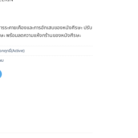
การระคายเคืองและการอักเสบของหนังศีรษะ ปรับ
ษะ พร้อมลดความแห้งกร้านของหนังศีรษะ
กฤทธิ์(Active)
นผม