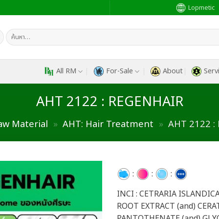
Lopmetic
ค้นหา:
All RM
For-Sale
About
Serv
AHT 2122 : REGENHAIR
aw Material
»
AHT: Hair Treatment
»
AHT 2122 :
:
:
:
INCI : CETRARIA ISLANDI
Add to
wishlist
ROOT EXTRACT (and) CERA
PANTOTHENATE (and) GLY