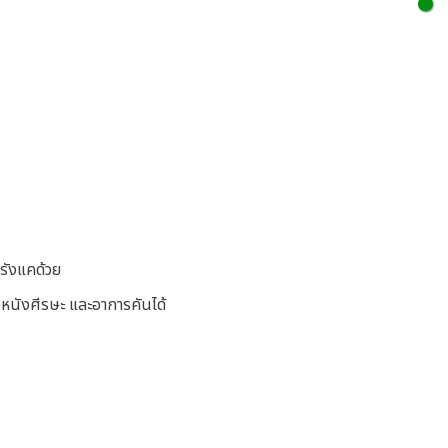
รังแคด้วย
นังศีรษะ และอาการคันได้