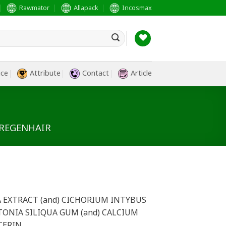
Rawmator
Allapack
Incosmax
ice
Attribute
Contact
Article
 REGENHAIR
CA EXTRACT (and) CICHORIUM INTYBUS
TONIA SILIQUA GUM (and) CALCIUM
CERIN