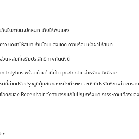
ง เก็บในภาชนะปิดสนิท เก็บให้พ้นแสง
ยาว ปิดฝาให้สนิท ห้ามโดนแสงแดด ความร้อน ซีลฝาให้สนิท
นผสมที่เสริมประสิทธิภาพกันดังนี้
m Intybus พร้อมทำหน้าที่เป็น prebiotic สำหรับหนังศีรษะ
์ที่ช่วยปรับปรุงภูมิคุ้มกันของหนังศีรษะ และยังมีประสิทธิภาพในการลด
โอติกของ Regenhair จึงสามารถแก้ไขปัญหารังแค การระคายเคืองของห
ษะ