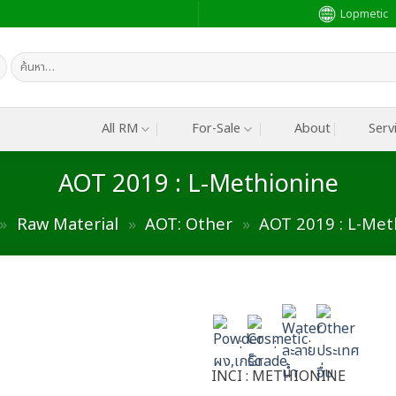
Lopmetic
ค้นหา:
All RM
For-Sale
About
Serv
AOT 2019 : L-Methionine
»
Raw Material
»
AOT: Other
»
AOT 2019 : L-Met
:
:
:
Add to
wishlist
INCI : METHIONINE