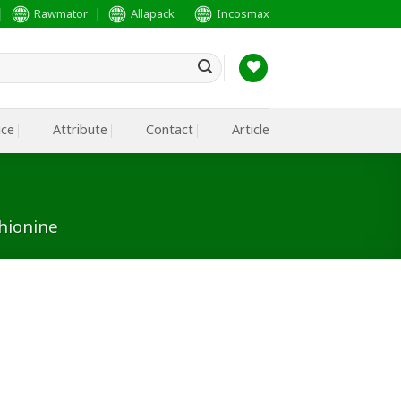
Rawmator
Allapack
Incosmax
ice
Attribute
Contact
Article
hionine