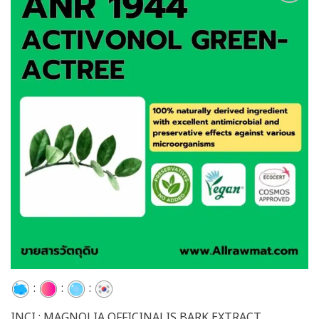
Add to
wishlist
:
:
:
INCI : MAGNOLIA OFFICINALIS BARK EXTRACT,