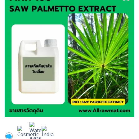
Add to
wishlist
:
:
: