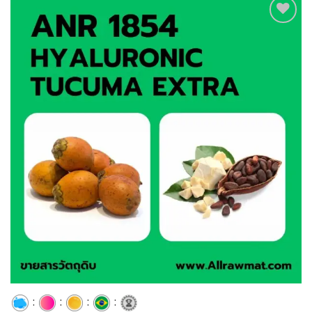
Add to
wishlist
:
:
:
: