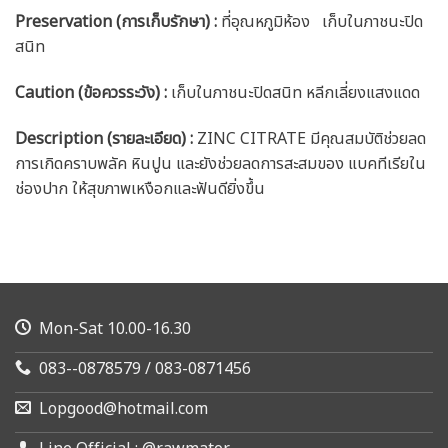
Preservation (การเก็บรักษา) :
ที่อุณหภูมิห้อง เก็บในภาชนะปิด
สนิท
Caution
(ข้อควรระวัง) :
เก็บในภาชนะปิดสนิท หลีกเลี่ยงแสงแดด
Description (รายละเอียด)
:
ZINC CITRATE มีคุณสมบัติช่วยลด
การเกิดคราบพลัค หินปูน และยังช่วยลดการสะสมของ แบคทีเรียใน
ช่องปาก ให้สุขภาพเหงือกและฟันดียิ่งขึ้น
Mon-Sat 10.00-16.30
083--0878579 / 083-0871456
Lopgood@hotmail.com