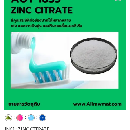
Add to
wishlist
:
:
:
INCI : ZINC CITRATE