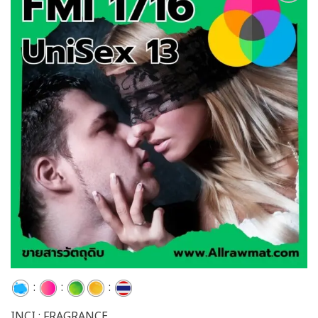
Add to
wishlist
:
:
:
INCI : FRAGRANCE