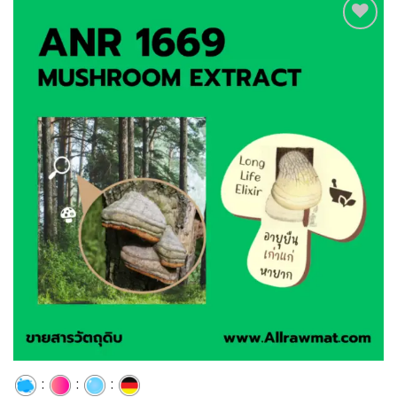
Add to
wishlist
:
:
: