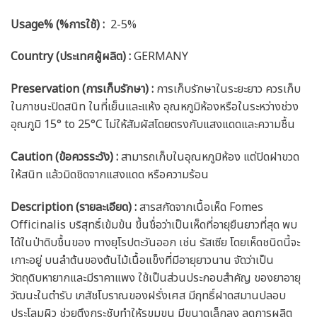
Usage% (%การใช้) :
2-5%
Country (ประเทศผู้ผลิต) :
GERMANY
Preservation (การเก็บรักษา) :
การเก็บรักษาในระยะยาว ควรเก็บ
ในภาชนะปิดสนิท ในที่เย็นและแห้ง อุณหภูมิห้องหรือในระหว่างช่วง
อุณภูมิ 15° to 25°C ไม่ให้สัมผัสโดยตรงกับแสงแดดและความชื้น
Caution
(ข้อควรระวัง) :
สามารถเก็บในอุณหภูมิห้อง แต่ปิดฝาขวด
ให้สนิท แล้วมิดชิดจากแสงแดด หรือความร้อน
Description (รายละเอียด)
:
สารสกัดจากเนื้อเห็ด Fomes
Officinalis บริสุทธิ์เข้มข้น ขึ้นชื่อว่าเป็นเห็ดที่อายุยืนยาวที่สุด พบ
ได้ในป่าดิบชื้นของ ทางยุโรปตะวันออก เช่น รัสเซีย โดยเห็ดชนิดนี้จะ
เกาะอยู่ บนลำต้นของต้นไม้เนื้อแข็งที่มีอายุยาวนาน จัดว่าเป็น
วัตถุดิบหายากและมีราคาแพง ใช้เป็นส่วนประกอบสำคัญ ของยาอายุ
วัฒนะในตำรับ เภสัชโบราณของฝรั่งเศส มีฤทธิ์ฝาดสมานปลอบ
ประโลมผิว ช่วยตึงกระชับทำให้รูขุมขน มีขนาดเล็กลง ลดการผลิต