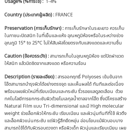
Usage% (%การใช้) :
1-4%
Country (ประเทศผู้ผลิต) :
FRANCE
Preservation (การเก็บรักษา) :
การเก็บรักษาในระยะยาว ควรเก็บ
ในภาชนะปิดสนิท ในที่เย็นและแห้ง อุณหภูมิห้องหรือในระหว่างช่วง
อุณภูมิ 15° to 25°C ไม่ให้สัมผัสโดยตรงกับแสงแดดและความชื้น
Caution
(ข้อควรระวัง) :
สามารถเก็บในอุณหภูมิห้อง แต่ปิดฝาขวด
ให้สนิท แล้วมิดชิดจากแสงแดด หรือความร้อน
Description (รายละเอียด)
:
สารออกฤทธิ์ Polyoses เข้มข้นจาก
โอ๊ตสามารถบำรุงผิวได้อย่างตรงจุด และเห็นผลได้ ทันทีและต่อเนื่อง
พร้อมเผยผิวใหม่ที่เรียบเนียนและกระซับ ริ้วรอยแลดูลดเลือน ด้วย
ทคโนโลยีการยกกระชับผิวด้วยโมเลกุลน้ำตาลจากโอ๊ต ซึ่งมีโครงสร้าง
Natural Film แบบ Tri-dimensional และมี High molecular
weight ช่วยล็อกผิวให้กระชับ เรียบเนียน และผิวนุ่มทันทีที่ใช้ ผิวตึง
และล็อคผิวแน่นกระชับ แต่ผิวรู้สึกยืดหยุ่น อ่อนโยนแม้ผิวบอบบาง
สามารถใช้ได้กับผิวรอบดวงตา หรือผิวเด็ก ผิวนุ่มและเรียบเนียน เผย