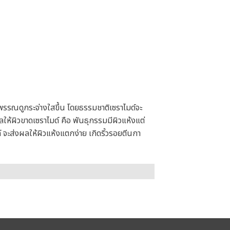
ผิวพรรณดูกระจ่างใสขึ้น โดยธรรมชาติเซราไมด์จะ
ให้ผิวขาดเซราไมด์ คือ พันธุกรรมมีผิวแห้งแต่
จะส่งผลให้ผิวแห้งแตกง่าย เกิดริ้วรอยตีนกา