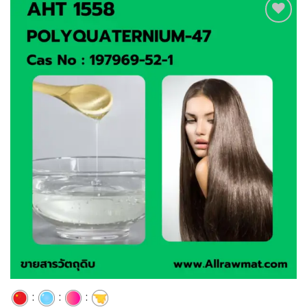
Add to
wishlist
:
:
: