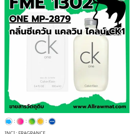
Add to
wishlist
:
:
:
INCI : FRAGRANCE