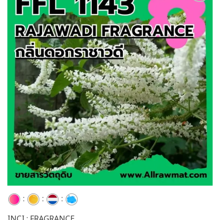
Add to
wishlist
:
:
:
INCI : FRAGRANCE