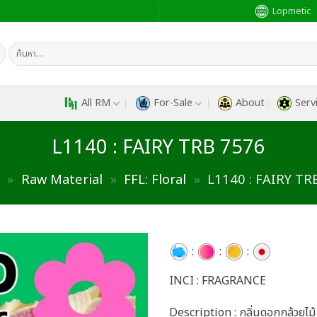
Lopmetic
ค้นหา:
All RM
For-Sale
About
Serv
L1140 : FAIRY TRB 7576
»
Raw Material
»
FFL: Floral
»
L1140 : FAIRY TR
:
:
:
INCI : FRAGRANCE
Add to
wishlist
Description : กลิ่นดอกกล้วยไม้