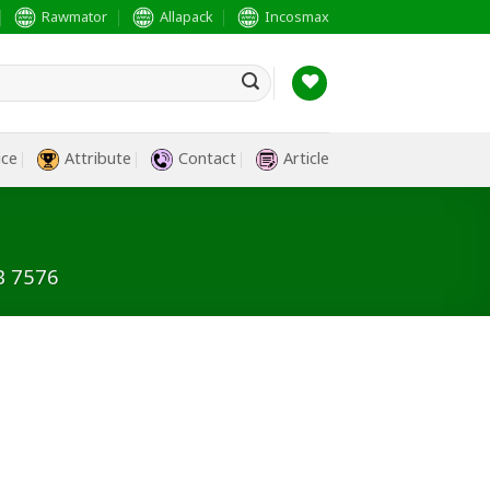
Rawmator
Allapack
Incosmax
ice
Attribute
Contact
Article
B 7576