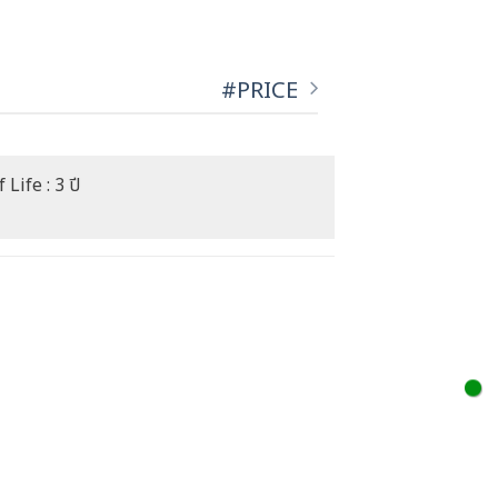
#PRICE
 Life : 3 ปี