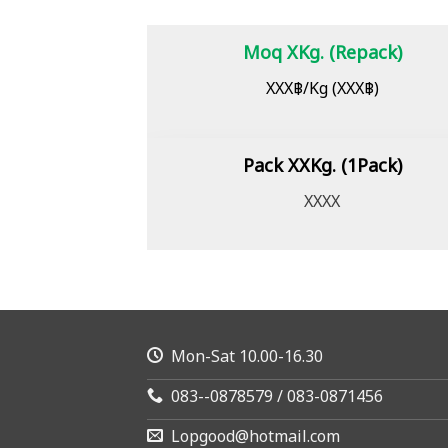
Moq XKg. (Repack)
XXX฿/Kg (XXX฿)
Pack XXKg. (1Pack)
XXXX
Mon-Sat 10.00-16.30
083--0878579 / 083-0871456
Lopgood@hotmail.com