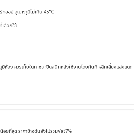
ทออย์ อุณหภูมิไม่เกิน 45°C
่เลือกใช้
ภูมิห้อง ควรเก็บในภาชนะปิดสนิทหลังใช้งานโดยทันที หลีกเลี่ยงแสงแดด
น้อยที่สุด ราคาข้างต้นยังไม่รวมVat7%