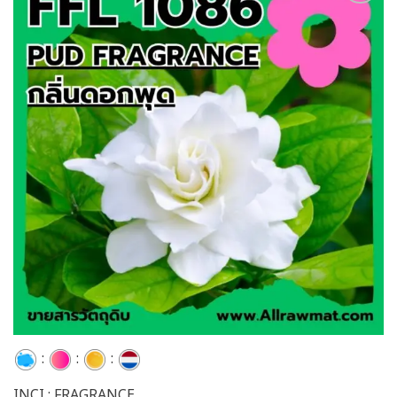
Add to
wishlist
:
:
:
INCI : FRAGRANCE