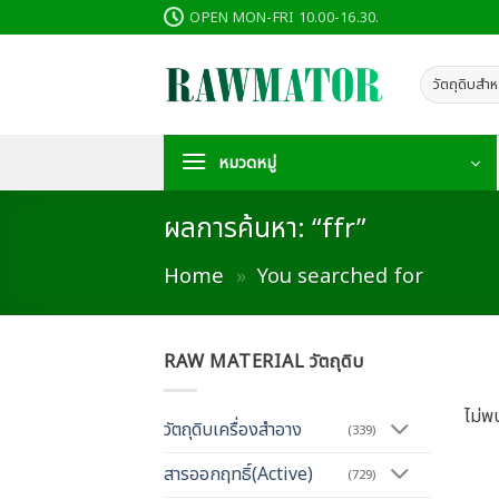
ข้าม
OPEN MON-FRI 10.00-16.30.
ไป
ยัง
เนื้อหา
หมวดหมู่
ผลการค้นหา: “ffr”
Home
»
You searched for
RAW MATERIAL วัตถุดิบ
ไม่พ
วัตถุดิบเครื่องสำอาง
(339)
สารออกฤทธิ์(Active)
(729)