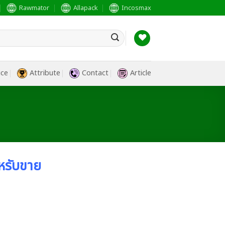
Rawmator
Allapack
Incosmax
ice
Attribute
Contact
Article
หรับขาย