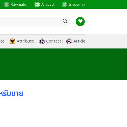
Rawmator
Allapack
Incosmax
ice
Attribute
Contact
Article
หรับขาย